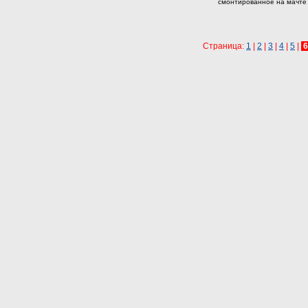
смонтированное на мачте
Страница:
1
|
2
|
3
|
4
|
5
|