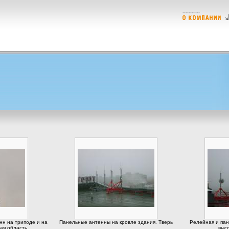
н на триподе и на
Панельные антенны на кровле здания. Тверь
Релейная и пан
ая область
высо