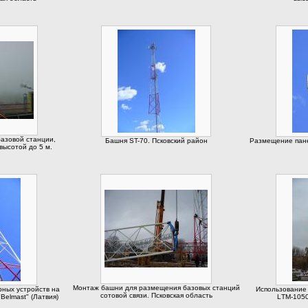
азовой станции,
Башня ST-70. Псковский район
Размещение пане
высотой до 5 м.
Монтаж башни для размещения базовых станций
ных устройств на
Использование 
сотовой связи. Псковская область
Belmast" (Латвия)
LТМ-1050