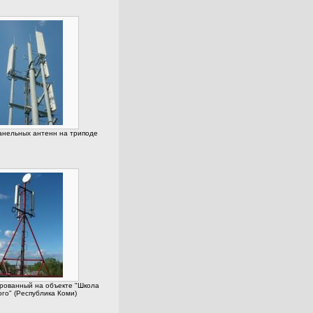
нельных антенн на триподе
ированный на объекте "Школа
го" (Республика Коми)