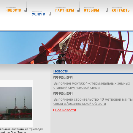
Новости
2016-08-12
Выполнен монтаж 4-х терминальных земных
станций спутниковой связи
2016-08-01
Выполнено строительство 40 метровой мачты
связи в Архангельской области
Все новости
ельные антенны на триподах
той до 5 м. Тверь