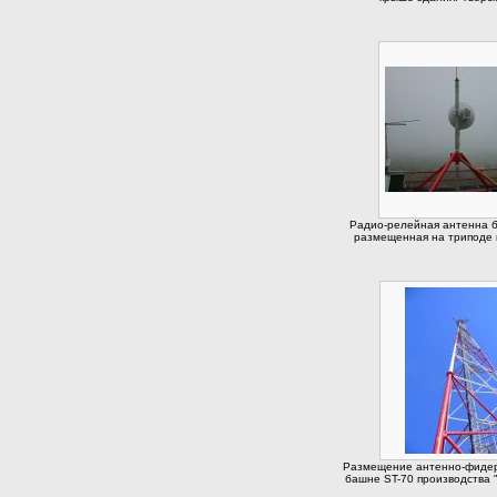
Радио-релейная антенна б
размещенная на триподе 
Размещение антенно-фидер
башне ST-70 производства "