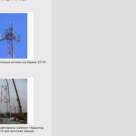
льных антенн на башне ST-70
автокрана Liebherr / Кранлод
-4 при монтаже башни