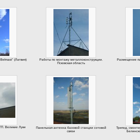
Belmast" (Латвия)
Работы по монтажу металлоконструкции.
Размещение па
Псковская область
ТП. Великие Луки
Панельная антенна базовой станции сотовой
Трипод, смонт
связи
Белинско