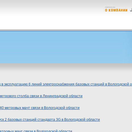
 в эксплуатацию 6 линий электроснабжения базовых станций в Вологодской 
метрового столба связи в Ленинградской области
 40 метровых мачт связи в Вологодской области
ск 2 базовых станций стандарта 3G в Вологодской области
етровых мачт связи в Вологодской области