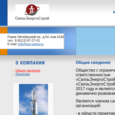
Псков, Октябрьский пр., д.54, пом.1030
тел.: 8 (8112) 67-27-01
E-mail:
info@ses-pskov.ru
Общие сведения
Общество с ограни
Общие сведения
Лицензии
ответственностью
«СвязьЭнергоСтро
«СвязьЭнергоСтрой»
2017 году и являетс
динамично развива
Является членом с
организаций:
- в области проект