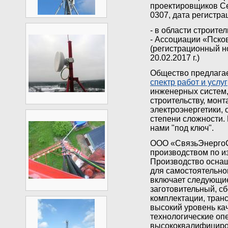
проектировщиков С
0307, дата регистрац
- в области строит
- Ассоциации «Пско
(регистрационный н
20.02.2017 г.)
Общество предлагае
спектр работ и услуг
инженерных систем, 
строительству, монт
электроэнергетики,
степени сложности
нами "под ключ".
ООО «СвязьЭнергоС
производством по и
Производство осна
для самостоятельно
включает следующие
заготовительный, с
комплектации, тран
высокий уровень ка
технологические о
высококвалифициро