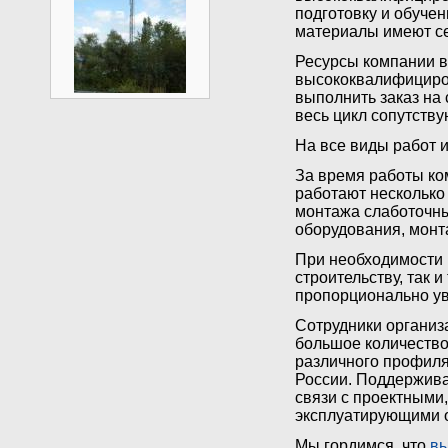
подготовку и обуче
материалы имеют се
Ресурсы компании в
высококвалифициро
выполнить заказ на 
весь цикл сопутству
На все виды работ
За время работы к
работают несколько
монтажа слаботочны
оборудования, монт
При необходимости 
строительству, так 
пропорционально у
Сотрудники организ
большое количество
различного профиля
России. Поддержив
связи с проектными
эксплуатирующими 
Мы гордимся, что
вы